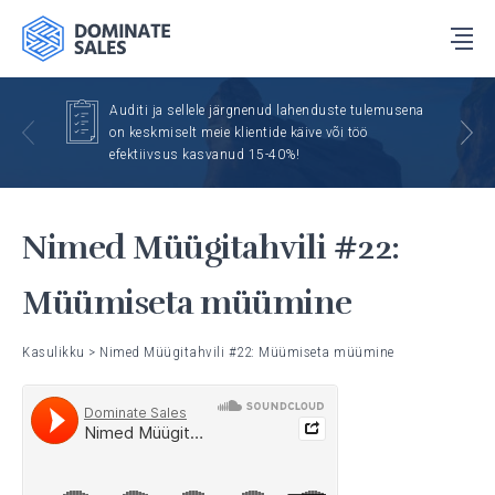
Auditi ja sellele järgnenud lahenduste tulemusena
on keskmiselt meie klientide käive või töö
efektiivsus kasvanud 15-40%!
Nimed Müügitahvili #22:
Müümiseta müümine
Kasulikku
>
Nimed Müügitahvili #22: Müümiseta müümine