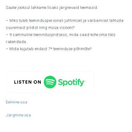
Saate jooksul lahkame lisaks järgnevaid teemasid:
– Miks tuleb teeninduspersonali juhtimisel ja värbamisel lähtuda
suuremast pildist ning müüa visiooni?
– 9 sammuline teenindusprotsess, mida saad kohe oma töös
rakendada.
– Mida kujutab endast 7* teeninduse põhimõte?
Eelmine osa
Järgmine osa