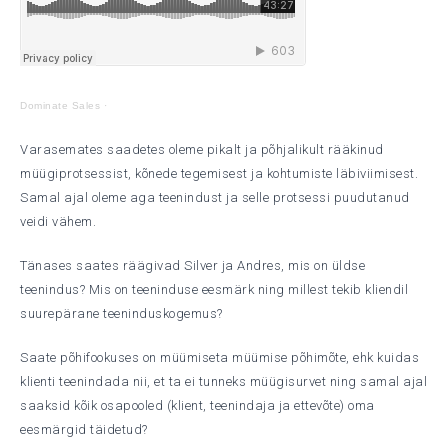
Dominate Sales
·
Varasemates saadetes oleme pikalt ja põhjalikult rääkinud
müügiprotsessist, kõnede tegemisest ja kohtumiste läbiviimisest.
Samal ajal oleme aga teenindust ja selle protsessi puudutanud
veidi vähem.
Tänases saates räägivad Silver ja Andres, mis on üldse
teenindus? Mis on teeninduse eesmärk ning millest tekib kliendil
suurepärane teeninduskogemus?
Saate põhifookuses on müümiseta müümise põhimõte, ehk kuidas
klienti teenindada nii, et ta ei tunneks müügisurvet ning samal ajal
saaksid kõik osapooled (klient, teenindaja ja ettevõte) oma
eesmärgid täidetud?