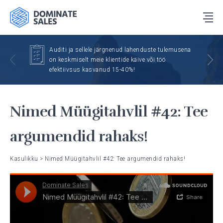
Auditi ja sellele järgnenud lahenduste tulemusena
on keskmiselt meie klientide käive või töö
efektiivsus kasvanud 15-40%!
Nimed Müügitahvlil #42: Tee
argumendid rahaks!
Kasulikku
>
Nimed Müügitahvlil #42: Tee argumendid rahaks!