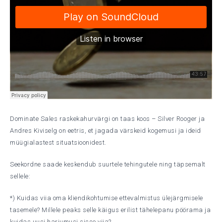
Dominate Sales raskekahurvärgi on taas koos – Silver Rooger ja
Andres Kiviselg on eetris, et jagada värskeid kogemusi ja ideid
müügialastest situatsioonidest.
Seekordne saade keskendub suurtele tehingutele ning täpsemalt
sellele:
*) Kuidas viia oma kliendikohtumise ettevalmistus ülejärgmisele
tasemele? Millele peaks selle käigus erilist tähelepanu pöörama ja
kuidas uusi harjumusi sisse viia?