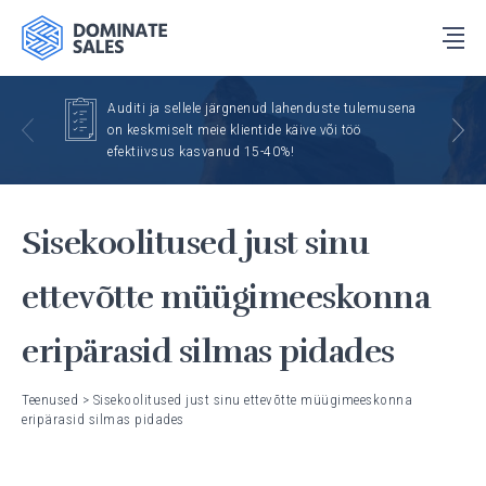
Auditi ja sellele järgnenud lahenduste tulemusena
on keskmiselt meie klientide käive või töö
efektiivsus kasvanud 15-40%!
Sisekoolitused just sinu
ettevõtte müügimeeskonna
eripärasid silmas pidades
Teenused
>
Sisekoolitused just sinu ettevõtte müügimeeskonna
eripärasid silmas pidades