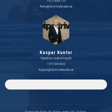
+372 5044 123
Remy@dominatesales.ee
Kaspar Kuntor
Pipedrive osakonnajuht
+372 504 6622
kaspar@dominatesales.ee
Dominate Sales OÜ Pärnu mnt 160, Tallinn.