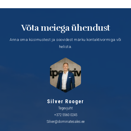
Võta meiega ühendust
Anna oma küsimustest ja soovidest märku kontaktivormiga või
helista.
Silver Rooger
Tegevjuht
+372 5560 0245
Silver@dominatesales.ee