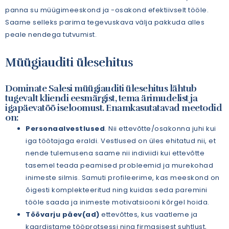
panna su müügimeeskond ja -osakond efektiivselt tööle.
Saame selleks parima tegevuskava välja pakkuda alles
peale nendega tutvumist.
Müügiauditi ülesehitus
Dominate Salesi müügiauditi ülesehitus lähtub
tugevalt kliendi eesmärgist, tema ärimudelist ja
igapäevatöö iseloomust. Enamkasutatavad meetodid
on:
Personaalvestlused
. Nii ettevõtte/osakonna juhi kui
iga töötajaga eraldi. Vestlused on üles ehitatud nii, et
nende tulemusena saame nii indiviidi kui ettevõtte
tasemel teada peamised probleemid ja murekohad
inimeste silmis. Samuti profileerime, kas meeskond on
õigesti komplekteeritud ning kuidas seda paremini
tööle saada ja inimeste motivatsiooni kõrgel hoida.
Töövarju päev(ad)
ettevõttes, kus vaatleme ja
kaardistame tööprotsessi ning firmasisest suhtlust,