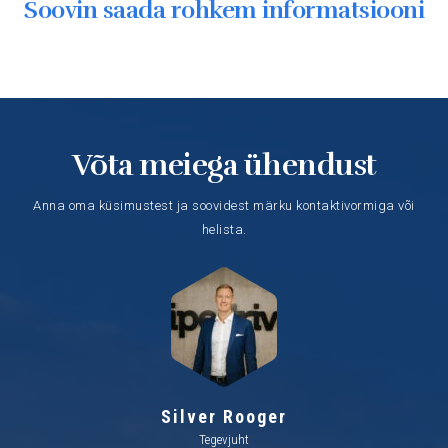
Soovin saada rohkem informatsiooni
Võta meiega ühendust
Anna oma küsimustest ja soovidest märku kontaktivormiga või
helista.
Silver Rooger
Tegevjuht