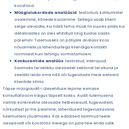
koostööd.
Müügiolukordade analüüsid
: testostud, kohtumistel
osalemine, kõnede kuulamine. Sellega saab klient
selge ülevaate, kui hästi tema müük nii suures pildis kui
detailvaates on üles ehitatud ning kuidas saaks
paremini. Tulemuseks on põhjalik analüüs koos
nõuannete ja lahendustega kliendiga kontakti
loomisest kuni tehingu vormistamiseni.
Konkurentide analüüs
: testostud, intervjuud.
Saamaks terviklikku ülevaadet sektorist tervikuna ja
seeläbi leida oma nišš või tugevdada meie eeliseid
klientide silmis.
Täpse müügiaudit-i ülesehituse lepime esmase
konsultatsiooni käigus täpselt kokku. Auditi tulemusena
valmib konkreetne ülevaade hetkeseisust, tugevustest,
nõrkustest ja mis peamine, lahendused tegevuskavana
tulemusteni jõudmiseks. Kas edasised sammud teete
iseseisvalt või koostöös meiega on juba teie enda valik.