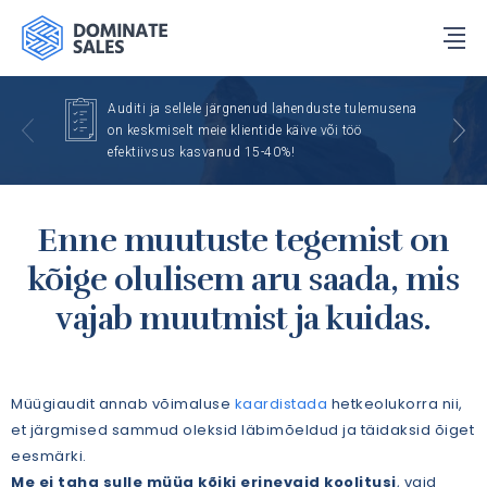
Auditi ja sellele järgnenud lahenduste tulemusena
on keskmiselt meie klientide käive või töö
efektiivsus kasvanud 15-40%!
Enne muutuste tegemist on
kõige olulisem aru saada, mis
vajab muutmist ja kuidas.
Müügiaudit annab võimaluse
kaardistada
hetkeolukorra nii,
et järgmised sammud oleksid läbimõeldud ja täidaksid õiget
eesmärki.
Me ei taha sulle müüa kõiki erinevaid koolitusi
, vaid