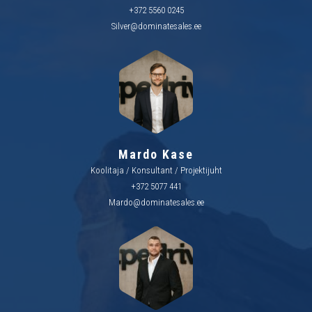
+372 5560 0245
Silver@dominatesales.ee
Mardo Kase
Koolitaja / Konsultant / Projektijuht
+372 5077 441
Mardo@dominatesales.ee